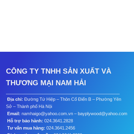
NH 2862
Vân gỗ
NH 083
CÔNG TY TNHH SẢN XUẤT VÀ
THƯƠNG MẠI NAM HẢI
Địa chỉ:
Đường Tứ Hiệp – Thôn Cổ Điển B – Phường Yên
Sở – Thành phố Hà Nội
Email:
namhaigo@yahoo.com.vn – bayplywood@yahoo.com
Hỗ trợ bảo hành:
024.3641.2828
Tư vấn mua hàng:
024.3641.2456