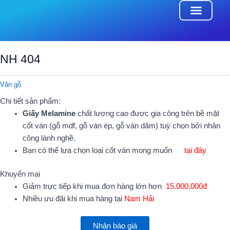
Skip
to
content
ONLINE CAT
NH 404
Vân gỗ
Chi tiết sản phẩm:
Giấy Melamine
chất lượng cao được gia công trên bề mặt
cốt ván (gỗ mdf, gỗ ván ép, gỗ ván dăm) tuỳ chọn bởi nhân
công lành nghề.
Bạn có thể lựa chọn loại cốt ván mong muốn
tại đây
Khuyến mại
Giảm trực tiếp khi mua đơn hàng lớn hơn
15.000.000đ
Nhiều ưu đãi khi mua hàng tại
Nam Hải
Nhận báo giá