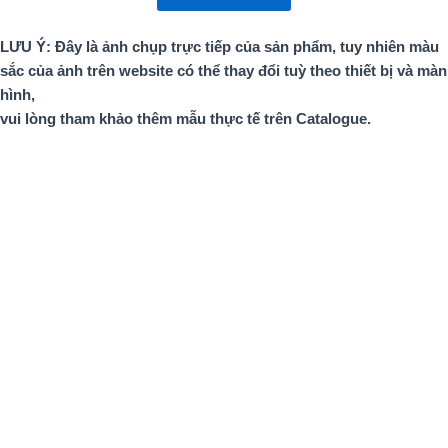
LƯU Ý: Đây là ảnh chụp trực tiếp của sản phẩm, tuy nhiên màu
sắc của ảnh trên website có thể thay đổi tuỳ theo thiết bị và màn
hình,
vui lòng tham khảo thêm mẫu thực tế trên Catalogue.
Vân gỗ
NH 031
Vân gỗ
NH 001+7