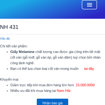
Skip
to
content
ONLINE CAT
NH 431
Vân đá
Chi tiết sản phẩm:
Giấy Melamine
chất lượng cao được gia công trên bề mặt
cốt ván (gỗ mdf, gỗ ván ép, gỗ ván dăm) tuỳ chọn bởi nhân
công lành nghề.
Bạn có thể lựa chọn loại cốt ván mong muốn
tại đây
Khuyến mại
Giảm trực tiếp khi mua đơn hàng lớn hơn
15.000.000đ
Nhiều ưu đãi khi mua hàng tại
Nam Hải
Nhận báo giá