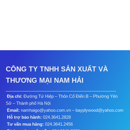
NH 5003
Vân đá
NH 001
CÔNG TY TNHH SẢN XUẤT VÀ
THƯƠNG MẠI NAM HẢI
Địa chỉ:
Đường Tứ Hiệp – Thôn Cổ Điển B – Phường Yên
Sở – Thành phố Hà Nội
Email:
namhaigo@yahoo.com.vn – bayplywood@yahoo.com
Hỗ trợ bảo hành:
024.3641.2828
Tư vấn mua hàng:
024.3641.2456