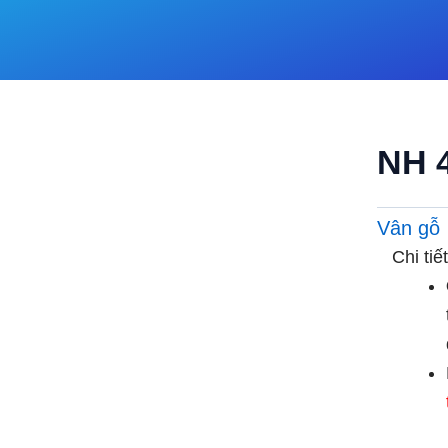
NH 
Vân gỗ
Chi ti