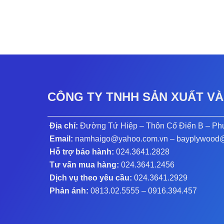
Vân vải
Vân vải
NH 449
NH 282
CÔNG TY TNHH SẢN XUẤT VÀ
Địa chỉ:
Đường Tứ Hiệp – Thôn Cổ Điển B – Ph
Email:
namhaigo@yahoo.com.vn – bayplywood
Hỗ trợ bảo hành:
024.3641.2828
Tư vấn mua hàng:
024.3641.2456
Dịch vụ theo yêu cầu:
024.3641.2929
Phản ánh:
0813.02.5555 – 0916.394.45