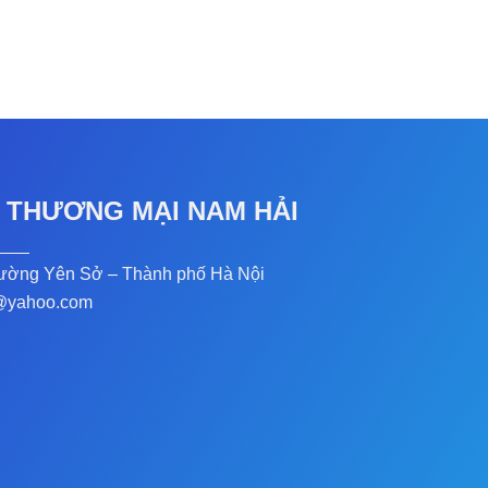
Vân vải
9
NH 450
 THƯƠNG MẠI NAM HẢI
ường Yên Sở – Thành phố Hà Nội
@yahoo.com
7