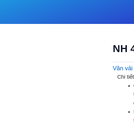
NH 
Vân vải
Chi ti