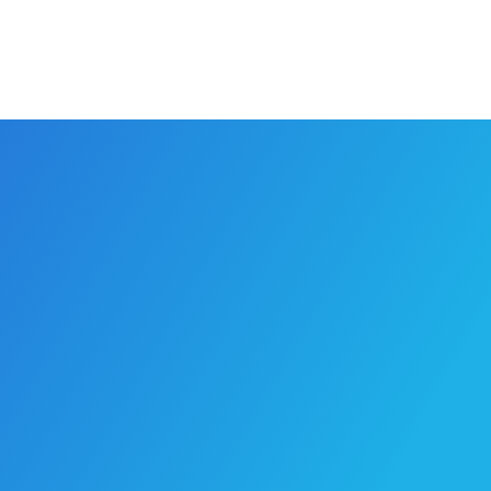
Vân vải
NH 6002