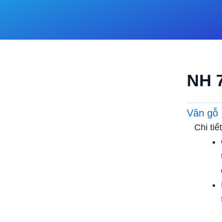
NH 
Vân gỗ
Chi ti