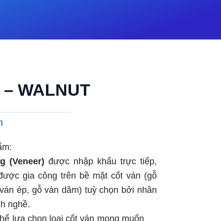
) – WALNUT
n
ẩm:
g (Veneer)
được nhập khẩu trực tiếp,
được gia công trên bề mặt cốt ván (gỗ
 ván ép, gỗ ván dăm) tuỳ chọn bởi nhân
nh nghề.
thể lựa chọn loại cốt ván mong muốn