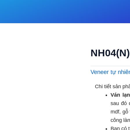
NH04(N
Veneer tự nhiê
Chi tiết sản ph
Ván lạn
sau đó 
mdf, gỗ
công là
Bạn có 