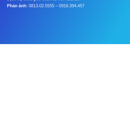
Phản ánh:
0813.02.5555 – 0916.394.457