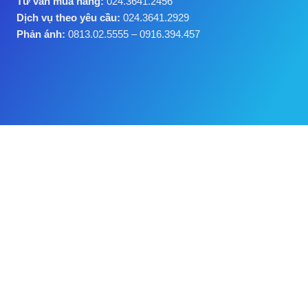
Tư vấn mua hàng:
024.3641.2456
Dịch vụ theo yêu cầu:
024.3641.2929
Phản ánh:
0813.02.5555 – 0916.394.457